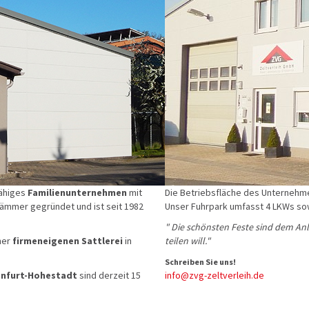
fähiges
Familienunternehmen
mit
Die Betriebsfläche des Unternehme
Kämmer gegründet und ist seit 1982
Unser Fuhrpark umfasst 4 LKWs so
" Die schönsten Feste sind dem An
iner
firmeneigenen Sattlerei
in
teilen will."
Schreiben Sie uns!
nfurt-Hohestadt
sind derzeit 15
info@zvg-zeltverleih.de